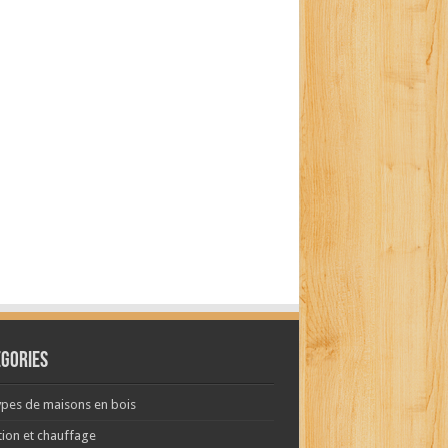
égories
ypes de maisons en bois
tion et chauffage