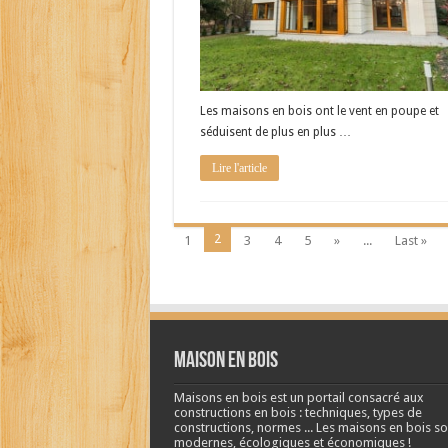
Les maisons en bois ont le vent en poupe et
séduisent de plus en plus …
Lire l'article
2
1
3
4
5
»
...
Last »
Maison en bois
Maisons en bois est un portail consacré aux
constructions en bois : techniques, types de
constructions, normes ... Les maisons en bois so
modernes, écologiques et économiques !