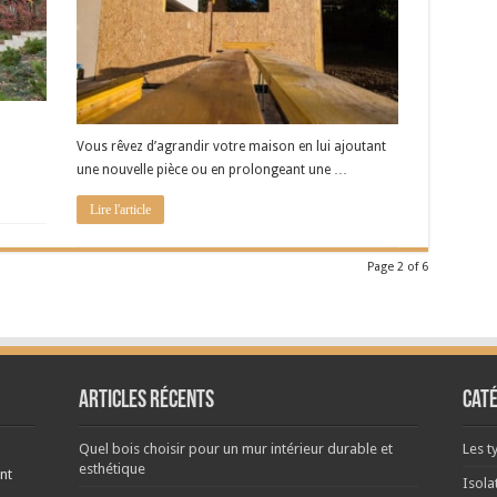
Vous rêvez d’agrandir votre maison en lui ajoutant
une nouvelle pièce ou en prolongeant une …
Lire l'article
Page 2 of 6
Articles récents
Cat
Quel bois choisir pour un mur intérieur durable et
Les t
esthétique
nt
Isola