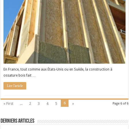
En France, tout comme aux États-Unis ou en Suède, la construction à
ossature bois fait …
Lire l'article
6
« First
...
2
3
4
5
»
Page 6 of 6
Derniers articles