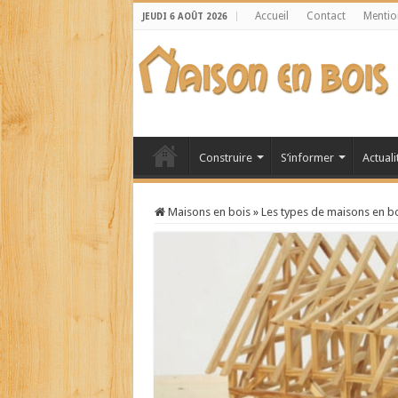
Accueil
Contact
Mentio
JEUDI 6 AOÛT 2026
Construire
S’informer
Actuali
Maisons en bois
»
Les types de maisons en b