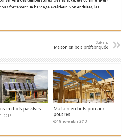
n conservera des températures idéales et ce, été comme hiver !
t pas forcément un bardage extérieur. Non enduites, les
Suivant
Maison en bois préfabriquée
ns en bois passives
Maison en bois poteaux-
poutres
ût 2015
18 novembre 2013